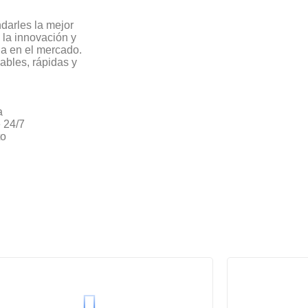
darles la mejor
la innovación y
ia en el mercado.
ables, rápidas y
a
e 24/7
to